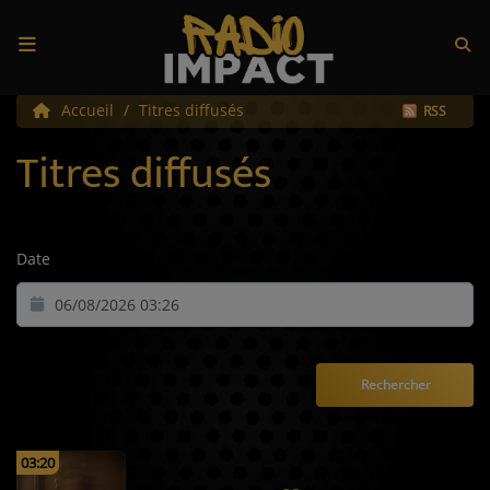
Accueil
Accueil
Titres diffusés
RSS
Titres diffusés
Radio
Écoute
Date
Appli IMPACT
Titres diffusés
Top 10
Emissions
Top Track
03:20