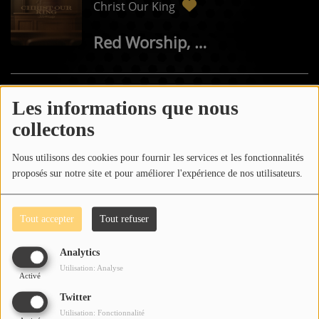
Christ Our King
Musique
Red Worship, Jonathan Traylor, Trinity Anderson
Actualités
Agenda
03:16
Les informations que nous
Fortress
Médias
collectons
Clips Vidéo
BRAG WORSHIP
Nous utilisons des cookies pour fournir les services et les fonctionnalités
proposés sur notre site et pour améliorer l'expérience de nos utilisateurs.
Participe
03:14
Tout accepter
Tout refuser
Soutenir Impact
Guérir
Analytics
Mur des kiffs
Ecole Pierre
Utilisation: Analyse
Activé
Dédicaces audio
Twitter
Utilisation: Fonctionnalité