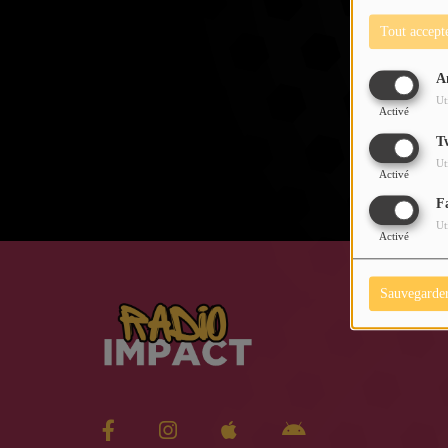
Tout accept
Musique
A
Actualités
Ut
Activé
Agenda
T
Ut
Activé
Médias
F
Ut
Activé
Clips Vidéo
Sauvegarde
Participe
Soutenir Impact
Mur des kiffs
Dédicaces audio