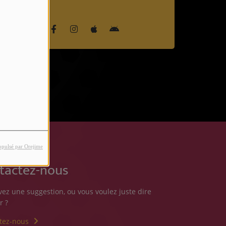
opulsé par Orejime
tactez-nous
vez une suggestion, ou vous voulez juste dire
r ?
tez-nous