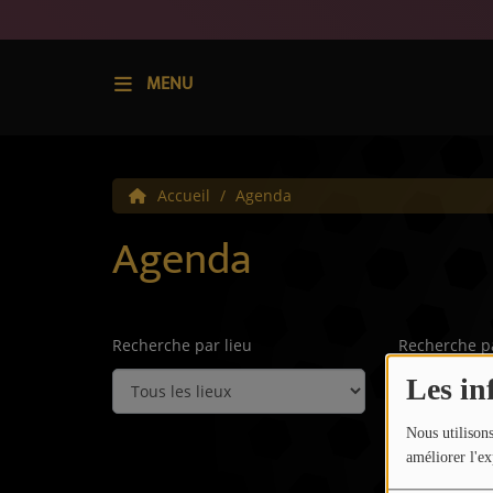
MENU
Accueil
Accueil
Agenda
Radio
Agenda
Écoute
Appli IMPACT
Titres diffusés
Recherche par lieu
Recherche p
Les in
Top 10
Emissions
Nous utilisons
améliorer l'ex
Top Track