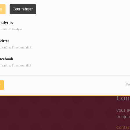
er
Tout refuser
nalytics
ilisation: Analyse
witter
ilisation: Fonctionnalité
acebook
ilisation: Fonctionnalité
Pr
r
Con
Vous a
bonjou
Contac