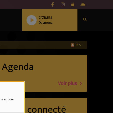
CATIMINI
Daymunz
RSS
Agenda
Voir plus
ite et pour
Reste connecté