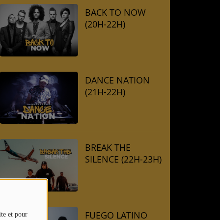
BACK TO NOW
(20H-22H)
DANCE NATION
(21H-22H)
BREAK THE
SILENCE (22H-23H)
FUEGO LATINO
ite et pour