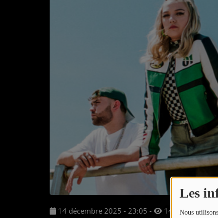
Musique
Actualités
Agenda
Médias
Clips Vidéo
Participe
Soutenir Impact
Mur des kiffs
Les in
Dédicaces audio
14 décembre 2025 - 23:05
-
1423 vues
Nous utilisons