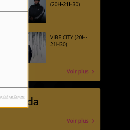
(20H-21H30)
VIBE CITY (20H-
21H30)
Voir plus
Agenda
opulsé par Orejime
Voir plus