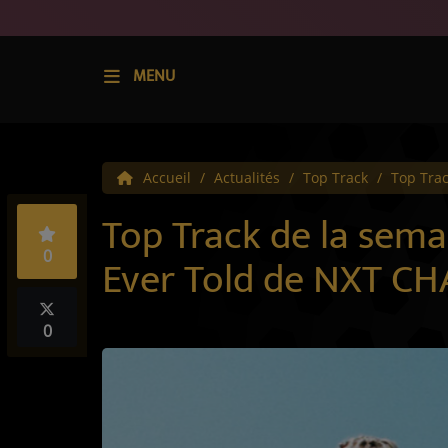
MENU
Accueil
Accueil
Actualités
Top Track
Top Trac
Radio
Top Track de la sem
Écoute
0
Ever Told de NXT C
Appli IMPACT
Titres diffusés
0
Top 10
Emissions
Top Track